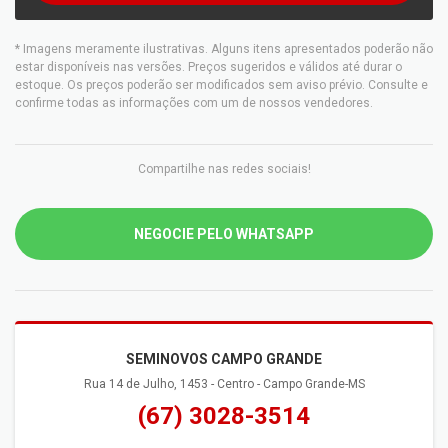
* Imagens meramente ilustrativas. Alguns itens apresentados poderão não
estar disponíveis nas versões. Preços sugeridos e válidos até durar o
estoque. Os preços poderão ser modificados sem aviso prévio. Consulte e
confirme todas as informações com um de nossos vendedores.
Compartilhe nas redes sociais!
NEGOCIE PELO WHATSAPP
SEMINOVOS CAMPO GRANDE
Rua 14 de Julho, 1453 - Centro - Campo Grande-MS
(67) 3028-3514