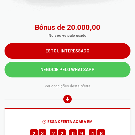
Bônus de 20.000,00
No seu veiculo usado
ESTOU INTERESSADO
NEGOCIE PELO WHATSAPP
Ver condições desta oferta
ESSA OFERTA ACABA EM
2
3
2
2
0
9
4
8